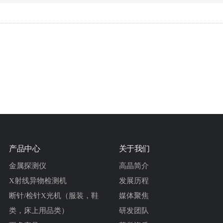
产品中心
关于我们
金属探测仪
高晶简介
X射线异物检测机
发展历程
断针/检针X光机（服装，鞋
媒体聚焦
类，床上用品类）
研发团队