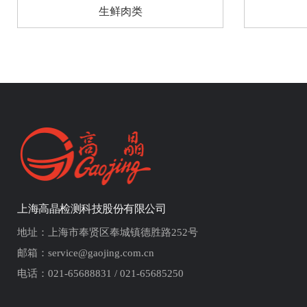
生鲜肉类
上海高晶检测科技股份有限公司
地址：上海市奉贤区奉城镇德胜路252号
邮箱：service@gaojing.com.cn
电话：021-65688831 / 021-65685250