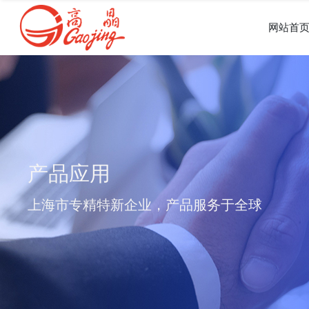
网站首
产品应用
上海市专精特新企业，产品服务于全球