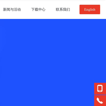
新闻与活动
下载中心
联系我们
English