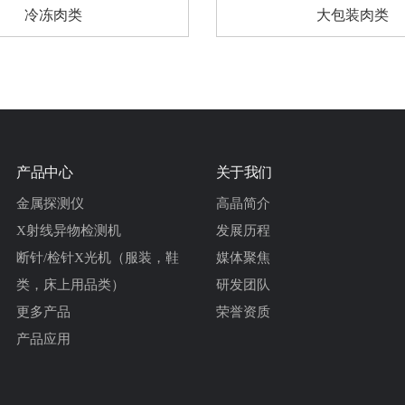
冷冻肉类
大包装肉类
产品中心
关于我们
金属探测仪
高晶简介
X射线异物检测机
发展历程
断针/检针X光机（服装，鞋
媒体聚焦
类，床上用品类）
研发团队
更多产品
荣誉资质
产品应用